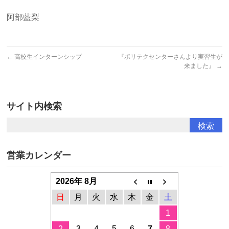
阿部藍梨
←
高校生インターンシップ
『ポリテクセンターさんより実習生が
来ました』
→
サイト内検索
営業カレンダー
2026年 8月
日
月
火
水
木
金
土
1
2
3
4
5
6
7
8