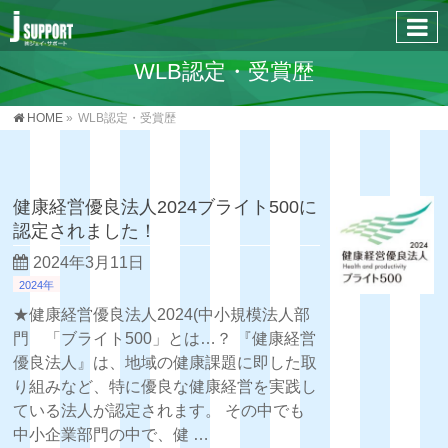
WLB認定・受賞歴
HOME
»
WLB認定・受賞歴
健康経営優良法人2024ブライト500に
認定されました！
2024年3月11日
2024年
★健康経営優良法人2024(中小規模法人部
門 「ブライト500」とは…？ 『健康経営
優良法人』は、地域の健康課題に即した取
り組みなど、特に優良な健康経営を実践し
ている法人が認定されます。 その中でも
中小企業部門の中で、健 …