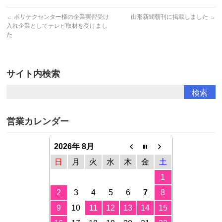
←
ポリテクセンター様の企業実習受け
山形新聞朝刊に掲載しました
→
入れ企業としてテレビ取材を受けまし
た
サイト内検索
営業カレンダー
2026年 8月
日
月
火
水
木
金
土
1
2
3
4
5
6
7
8
9
10
11
12
13
14
15