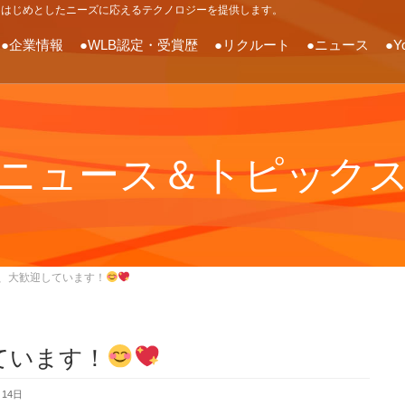
をはじめとしたニーズに応えるテクノロジーを提供します。
●企業情報
●WLB認定・受賞歴
●リクルート
●ニュース
●Y
ニュース＆トピック
、大歓迎しています！
ています！
月14日