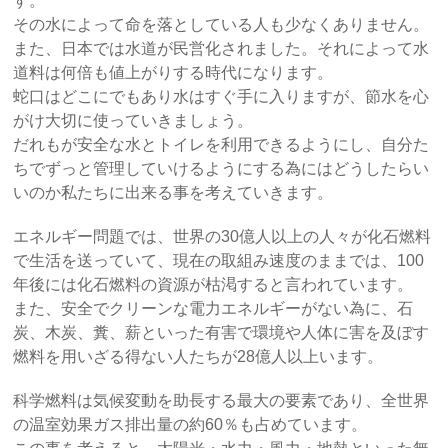
す。
その水によって命を落としている人も少なくありません。
また、日本では水道が民営化されました。それによって水
道料は何倍も値上がりする時代になります。
蛇口はどこにでもあり水はすぐ手に入りますが、節水を心
がけ大切に使っていきましょう。
だれもが安全な水とトイレを利用できるようにし、自分た
ちでずっと管理していけるようにする為にはどうしたらい
いのか私たちに出来る事を考えていきます。
エネルギー問題では、世界の30億人以上の人々が化石燃料
で生活を送っていて、現在の取組み速度のままでは、100
年後には化石燃料の資源が枯渇すると言われています。
また、安全でクリーンな電力エネルギーがない為に、石
炭、木炭、糞、薪といった有害で環境や人体に害を及ぼす
燃料を用いざる得ない人たちが28億人以上います。
科学燃料は気候変動を助長する最大の要素であり、全世界
の温室効果ガス排出量の約60％も占めています。