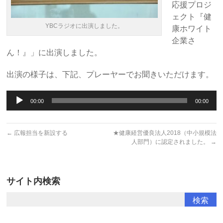
応援プロジ
ェクト『健
YBCラジオに出演しました。
康ホワイト
企業さ
ん！』」に出演しました。
出演の様子は、下記、プレーヤーでお聞きいただけます。
音
00:00
00:00
声
プ
レ
←
広報担当を新設する
★健康経営優良法人2018（中小規模法
人部門）に認定されました。
→
ー
ヤ
ー
サイト内検索