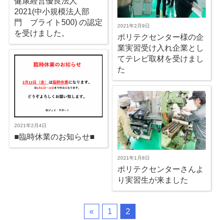
健康経営優良法人
2021(中小規模法人部
門 ブライト500) の認定
2021年2月9日
を受けました。
ポリテクセンター様の企
業実習受け入れ企業とし
てテレビ取材を受けまし
た
2021年2月4日
■臨時休業のお知らせ■
2021年1月8日
ポリテクセンターさんよ
り実習生が来ました
«
1
2