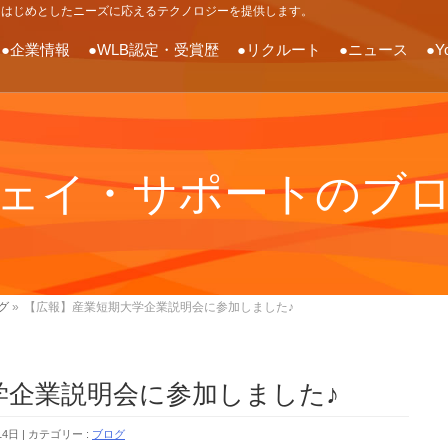
をはじめとしたニーズに応えるテクノロジーを提供します。
●企業情報
●WLB認定・受賞歴
●リクルート
●ニュース
●Y
ェイ・サポートのブ
グ
»
【広報】産業短期大学企業説明会に参加しました♪
学企業説明会に参加しました♪
14日
カテゴリー :
ブログ