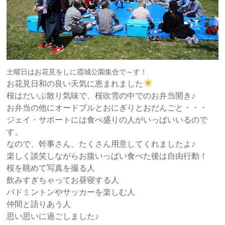
土曜日はお花見をしに霞城公園集合で～す！
お花見日和の良い天気に恵まれました
桜はだいぶ散り気味で、桜吹雪の中でのお弁当開き♪
お弁当の他にオードブルとおにぎりとおだんごと・・・
ジェイ・サポートには食べ盛りの人がいっぱいいるので
す。
なので、幹事さん、たくさん用意してくれましたよ♪
楽しく談笑しながらお腹いっぱい食べた後は自由行動！
桜を眺めて写真を撮る人
飲みすぎちゃってお昼寝する人
バドミントンやサッカーを楽しむ人
仲間と語りあう人
思い思いに過ごしました♪