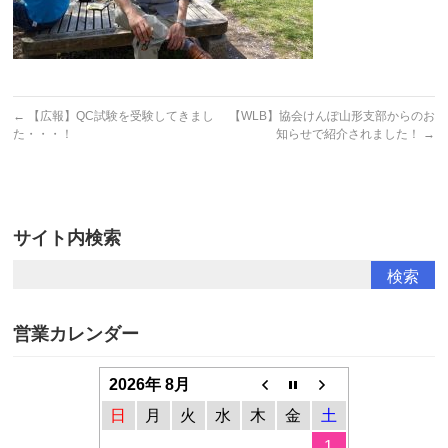
←
【広報】QC試験を受験してきまし
【WLB】協会けんぽ山形支部からのお
た・・・！
知らせで紹介されました！
→
サイト内検索
営業カレンダー
2026年 8月
日
月
火
水
木
金
土
1