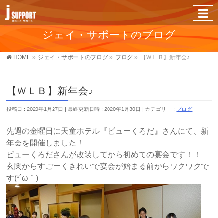
ジェイ・サポートのブログ
HOME
»
ジェイ・サポートのブログ
»
ブログ
»
【ＷＬＢ】新年会♪
【ＷＬＢ】新年会♪
投稿日 : 2020年1月27日
最終更新日時 : 2020年1月30日
カテゴリー :
ブログ
先週の金曜日に天童ホテル『ビューくろだ』さんにて、新
年会を開催しました！
ビューくろださんが改装してから初めての宴会です！！
玄関からすごーくきれいで宴会が始まる前からワクワクで
す
(*
´ω｀
)