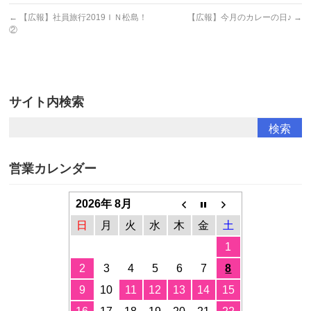
←
【広報】社員旅行2019ＩＮ松島！
【広報】今月のカレーの日♪
→
②
サイト内検索
営業カレンダー
2026年 8月
日
月
火
水
木
金
土
1
2
3
4
5
6
7
8
9
10
11
12
13
14
15