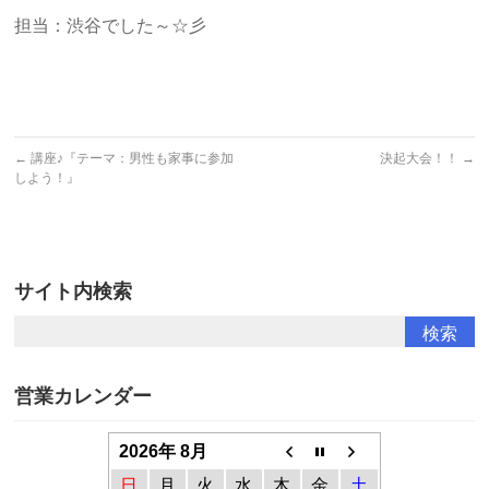
担当：渋谷でした～☆彡
←
講座♪『テーマ：男性も家事に参加
決起大会！！
→
しよう！』
サイト内検索
営業カレンダー
2026年 8月
日
月
火
水
木
金
土