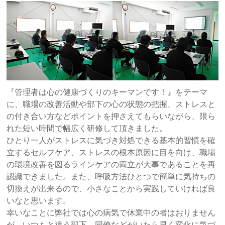
『管理者は心の健康づくりのキーマンです！』をテーマ
に、職場の改善活動や部下の心の状態の把握、ストレスと
の付き合い方などポイントを押さえてもらいながら、限ら
れた短い時間で幅広く研修して頂きました。
ひとり一人がストレスに気づき対処できる基本的習慣を確
立するセルフケア、ストレスの根本原因に目を向け、職場
の環境改善を図るラインケアの両立が大事であることを再
認識できました。また、呼吸方法ひとつで簡単に気持ちの
切換えが出来るので、小さなことから実践していければ良
いなと思います。
幸いなことに弊社では心の病気で休業中の者はおりません
が、いつもと違う部下、同僚などがいたら早く変化に気づ