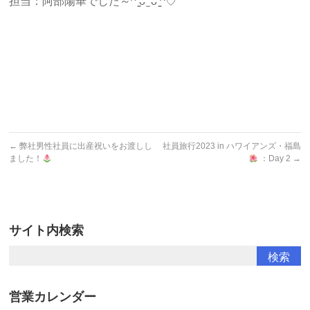
担当：阿部陽華でした～^ ̳ᴗ ̫ ᴗ ̳^♡
←
弊社男性社員に出産祝いをお渡しし
社員旅行2023 in ハワイアンズ・福島
ました！
：Day 2
→
サイト内検索
営業カレンダー