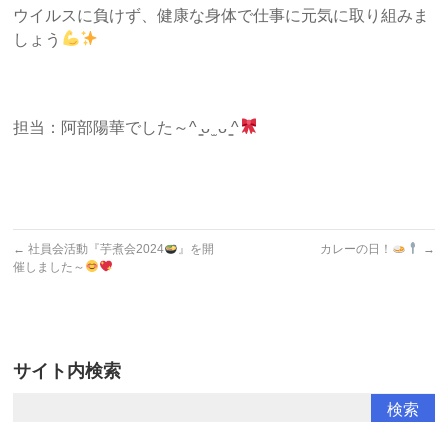
ウイルスに負けず、健康な身体で仕事に元気に取り組みま
しょう
担当：阿部陽華でした～^ ̳ᴗ ̫ ᴗ ̳^
←
社員会活動『芋煮会2024
』を開
カレーの日！
→
催しました～
サイト内検索