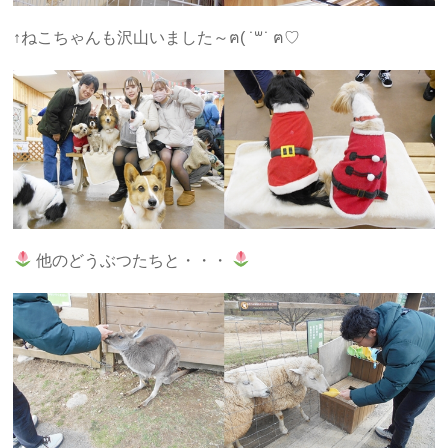
↑ねこちゃんも沢山いました～ฅ( ˙꒳​˙ ฅ♡
他のどうぶつたちと・・・