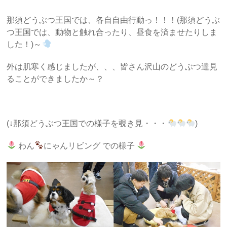
那須どうぶつ王国では、各自自由行動っ！！！(那須どうぶ
つ王国では、動物と触れ合ったり、昼食を済ませたりしま
した！)～
外は肌寒く感じましたが、、、皆さん沢山のどうぶつ達見
ることができましたか～？
(↓那須どうぶつ王国での様子を覗き見・・・
)
わん
にゃんリビング での様子