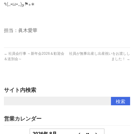
٩(,,•ω•,,)و⚑⁎∗
担当：眞木愛華
←
社員会行事 ～新年会2026＆歓迎会
社員が無事出産し出産祝いをお渡しし
＆送別会～
ました！
→
サイト内検索
営業カレンダー
2026年 8月