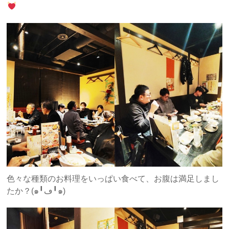
色々な種類のお料理をいっぱい食べて、お腹は満足しまし
たか？(๑╹ڡ╹๑)