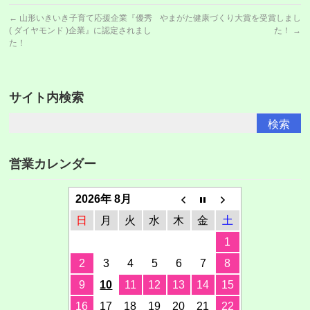
←
山形いきいき子育て応援企業『優秀
やまがた健康づくり大賞を受賞しまし
( ダイヤモンド )企業』に認定されまし
た！
→
た！
サイト内検索
営業カレンダー
2026年 8月
日
月
火
水
木
金
土
1
2
3
4
5
6
7
8
9
10
11
12
13
14
15
16
17
18
19
20
21
22