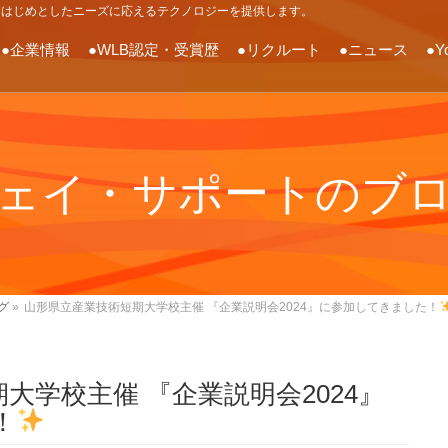
をはじめとしたニーズに応えるテクノロジーを提供します。
●企業情報
●WLB認定・受賞歴
●リクルート
●ニュース
●Y
ェイ・サポートのブ
グ
»
山形県立産業技術短期大学校主催 『企業説明会2024』に参加してきました！
大学校主催 『企業説明会2024』
！