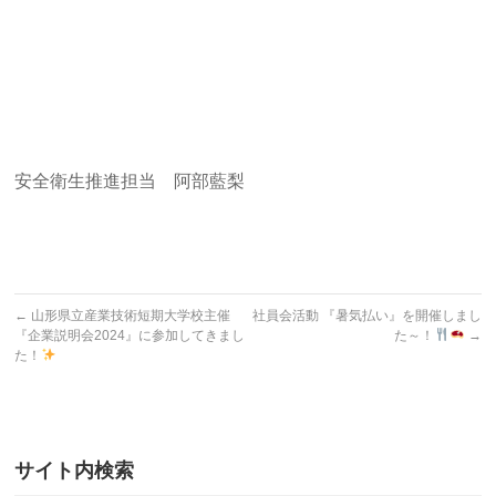
安全衛生推進担当 阿部藍梨
←
山形県立産業技術短期大学校主催
社員会活動 『暑気払い』を開催しまし
『企業説明会2024』に参加してきまし
た～！
→
た！
サイト内検索