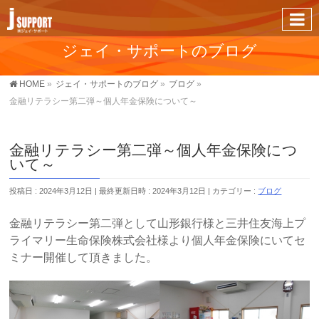
ジェイ・サポートのブログ
HOME
»
ジェイ・サポートのブログ
»
ブログ
»
金融リテラシー第二弾～個人年金保険について～
金融リテラシー第二弾～個人年金保険につ
いて～
投稿日 : 2024年3月12日
最終更新日時 : 2024年3月12日
カテゴリー :
ブログ
金融リテラシー第二弾として山形銀行様と三井住友海上プ
ライマリー生命保険株式会社様より個人年金保険にいてセ
ミナー開催して頂きました。