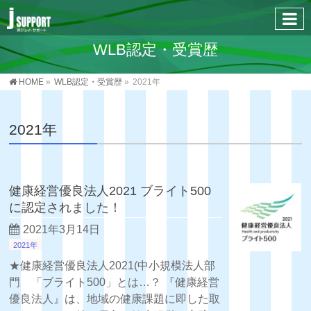
WLB認定・受賞歴
HOME
»
WLB認定・受賞歴
»
2021年
2021年
健康経営優良法人2021 ブライト500
に認定されました！
2021年3月14日
2021年
★健康経営優良法人2021(中小規模法人部
門 「ブライト500」とは…？ 『健康経営
優良法人』は、地域の健康課題に即した取