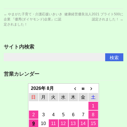
←
やまがた子育て・介護応援いきいき
健康経営優良法人2021 ブライト500に
企業 『優秀(ダイヤモンド)企業』に認
認定されました！
→
定されました！
サイト内検索
営業カレンダー
2026年 8月
日
月
火
水
木
金
土
1
2
3
4
5
6
7
8
9
10
11
12
13
14
15