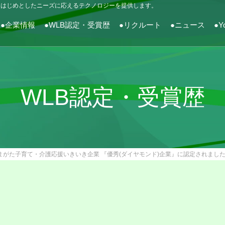
をはじめとしたニーズに応えるテクノロジーを提供します。
●企業情報
●WLB認定・受賞歴
●リクルート
●ニュース
●Y
WLB認定・受賞歴
まがた子育て・介護応援いきいき企業 『優秀(ダイヤモンド)企業』に認定されまし