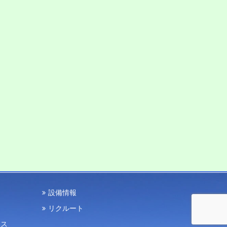
設備情報
リクルート
セス