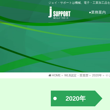
ジェイ・サポートは機械、電子・工業加工品
●業務案内
HOME
»
WLB認定・受賞歴
»
2020年
»
や
2020年