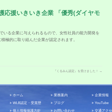
護応援いきいき企業 「優秀(ダイヤモ
んでいる企業に与えられるもので、女性社員の能力開発を
に積極的に取り組んだ企業が認定されます。
『くるみん認定』を受けました！
→
ホーム
業務案内
企業情報
WLB認定・受賞歴
ブログ
YouTube
個人情報保護方針
お問い合わせ
交通アク