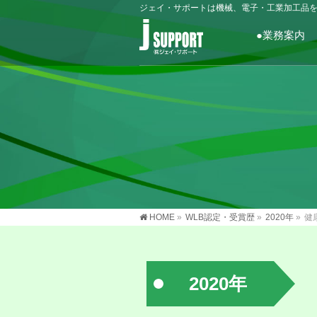
ジェイ・サポートは機械、電子・工業加工品
●業務案内
HOME
»
WLB認定・受賞歴
»
2020年
»
健
2020年